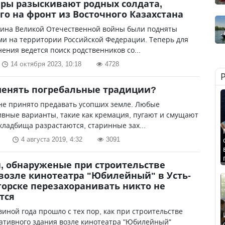
ры разыскивают родных солдата,
о на фронт из Восточного Казахстана
оина Великой Отечественной войны были подняты
ми на территории Российской Федерации. Теперь для
нения ведется поиск родственников со...
14 октября 2023, 10:18
4728
енять погребальные традиции?
не принято предавать усопших земле. Любые
вные варианты, такие как кремация, пугают и смущают
кладбища разрастаются, старинные зах...
4 августа 2019, 4:32
3091
, обнаруженые при строительстве
возле кинотеатра "Юбилейный" в Усть-
орске перезахоранивать никто не
тся
виной года прошло с тех пор, как при строительстве
ативного здания возле кинотеатра "Юбилейный"