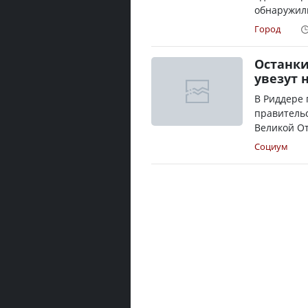
обнаружили
Город
Останки
увезут 
В Риддере 
правитель
Великой От
Социум