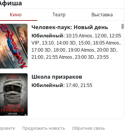
Афиша
Кино
Театр
Выставка
Минимальная зарплата,
алименты, экология — о
Станет ли
Человек-паук: Новый день
чем говорят с
метапневмовирус
избирателями
эпидемией, рассказали в
Юбилейный:
10:15 Atmos
12:00
12:05
представители партий
ВОЗ
VIP
13:10
14:00 3D
15:00
16:05 Atmos
17:00 3D
18:00
19:00 Atmos
20:00 3D
21:00
21:55 Atmos
23:00 3D
23:55
Пассажирский самолет
Школа призраков
Министр рассказал, из
потерпел крушение в
чего делают колбасу в
Южной Корее, погибли
Юбилейный:
17:40
21:55
Казахстане
120 человек
Министр объяснил,
Авиакатастрофа близ
Смешарики сквозь вселенные
почему казахстанские
Актау: Путин принес
проекте
Предложить новость
Обратная связь