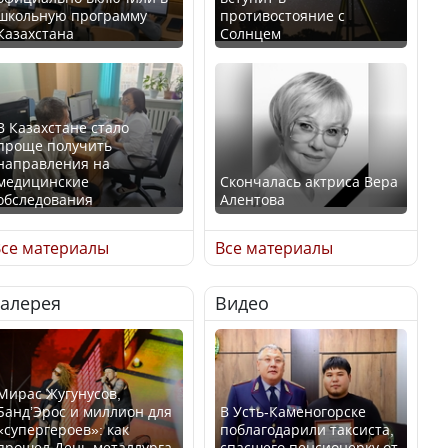
школьную программу
противостояние с
Казахстана
Солнцем
В Казахстане стало
проще получить
направления на
медицинские
Скончалась актриса Вера
обследования
Алентова
се материалы
Все материалы
Галерея
Видео
В РФ вынесен заочный
Қазақстан Орталық Азия
приговор по уголовному
елдері арасында әл-ауқат
делу об убийстве Игоря
индексінде көш бастады
Талькова
Мирас Жугунусов,
Банд’Эрос и миллион для
В Усть-Каменогорске
«супергероев»: как
поблагодарили таксиста,
прошел День металлурга
спасшего пенсионерку от