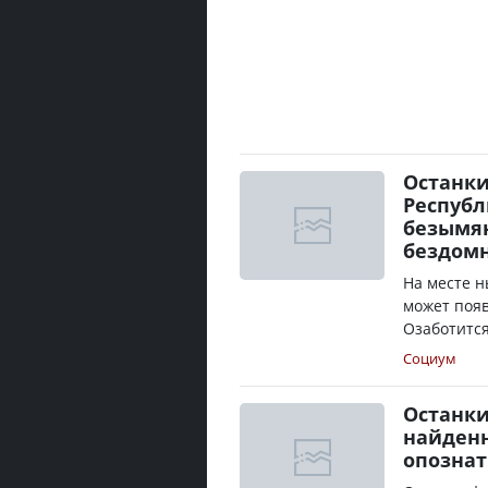
Останки
Республ
безымя
бездом
На месте н
может появ
Озаботится
Социум
Останки
найденн
опознат