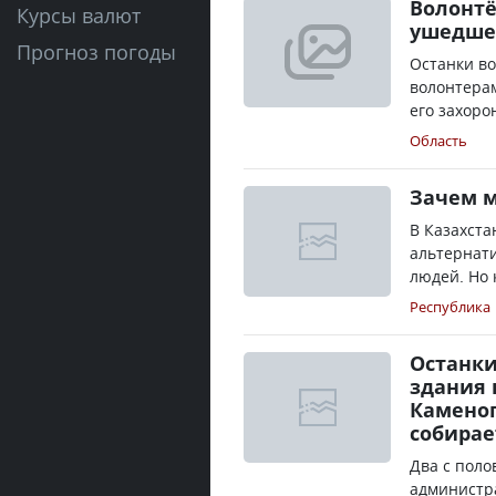
Волонтё
Курсы валют
ушедшег
Прогноз погоды
Останки в
волонтера
его захоро
Область
Зачем м
В Казахста
альтернати
людей. Но 
Республика
Останки
здания 
Каменог
собирае
Два с поло
администр