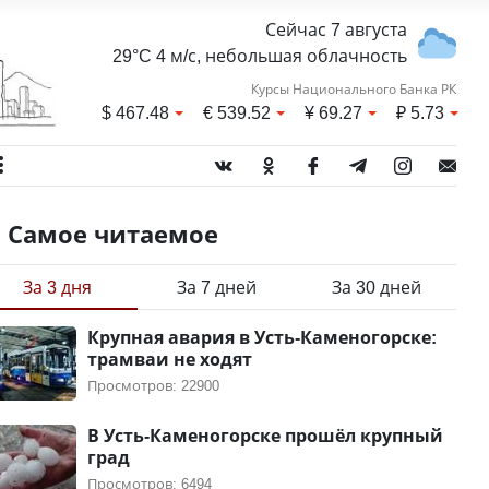
Сейчас 7 августа
29°C 4 м/с, небольшая облачность
Курсы Национального Банка РК
$
467.48
€
539.52
¥
69.27
₽
5.73
Самое читаемое
За 3 дня
За 7 дней
За 30 дней
Крупная авария в Усть-Каменогорске:
трамваи не ходят
Просмотров: 22900
В Усть-Каменогорске прошёл крупный
град
Просмотров: 6494