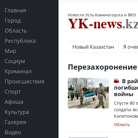
Главная
Новости Усть-Каменогорска и ВКО
Город
Область
Республика
Новый Казахстан
Я оче
Мир
Социум
Перезахоронение
Криминал
В ра
Происшествия
погибше
Спорт
войны
Афиша
Спустя 80 
солдаты в
Культура
Капитонови
Галерея
Область
Видео