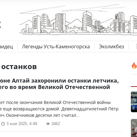
видец
Легенды Усть-Каменогорска
Эколикбез
 останков
йоне Алтай захоронили останки летчика,
го во время Великой Отечественной
лет после окончания Великой Отечественной войны
се еще возвращаются домой. Девятнадцатилетний Пётр
ч Оконечников десятки лет считал...
3 мая 2025, 4:49
3462