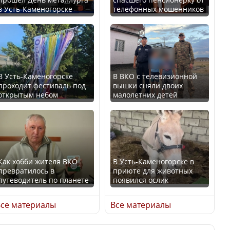
в Усть-Каменогорске
телефонных мошенников
Казахстан возглавил
В России введены
рейтинг благополучия
дополнительные
среди стран Центральной
ограничения для
Азии
казахстанских прав
В Усть-Каменогорске
В ВКО с телевизионной
проходит фестиваль под
вышки сняли двоих
открытым небом
малолетних детей
Будут ли представлены
Трамп официально
интересы регионов в
вступил в должность
Курултае?
президента США
Как хобби жителя ВКО
В Усть-Каменогорске в
превратилось в
приюте для животных
путеводитель по планете
появился ослик
Ең төменгі жалақы,
Луну признали объектом
алимент, экология: жеті
культурного наследия,
се материалы
Все материалы
партия сайлаушылармен
находящегося под
нені талқылап жатыр?
угрозой исчезновения