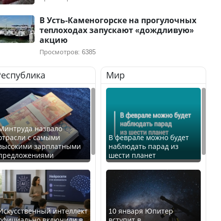
В Усть-Каменогорске на прогулочных
теплоходах запускают «дождливую»
акцию
Просмотров: 6385
Республика
Мир
Минтруда назвало
отрасли с самыми
В феврале можно будет
высокими зарплатными
наблюдать парад из
предложениями
шести планет
Искусственный интеллект
10 января Юпитер
официально включили в
вступит в