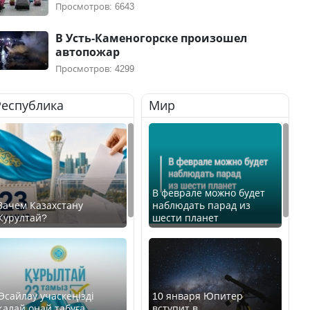
Просмотров: 6643
В Усть-Каменогорске произошел
автопожар
Просмотров: 4299
Республика
Мир
В феврале можно будет
Зачем Казахстану
наблюдать парад из
Курултай?
шести планет
Өсайлау учаскеңізді
10 января Юпитер
қалай оңай табуға
вступит в