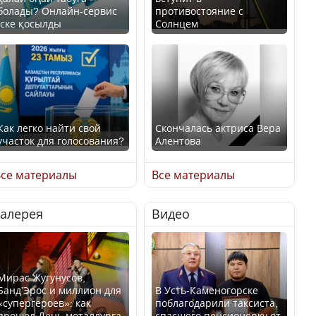
болады? Онлайн-сервис
противостояние с
іске қосылды
Солнцем
Как легко найти свой
Скончалась актриса Вера
участок для голосования?
Алентова
се материалы
Все материалы
Галерея
Видео
Минтруда назвало
В РФ вынесен заочный
отрасли с самыми
приговор по уголовному
высокими зарплатными
делу об убийстве Игоря
предложениями
Талькова
Мирас Жугунусов,
Банд’Эрос и миллион для
В Усть-Каменогорске
«супергероев»: как
поблагодарили таксиста,
прошел День металлурга
спасшего пенсионерку от