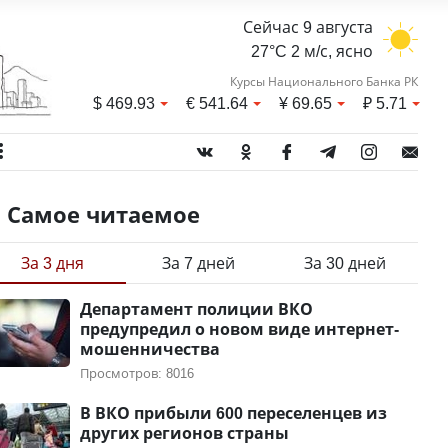
Сейчас 9 августа
27°C 2 м/с, ясно
Курсы Национального Банка РК
$
469.93
€
541.64
¥
69.65
₽
5.71
Самое читаемое
За 3 дня
За 7 дней
За 30 дней
Департамент полиции ВКО
предупредил о новом виде интернет-
мошенничества
Просмотров: 8016
В ВКО прибыли 600 переселенцев из
других регионов страны