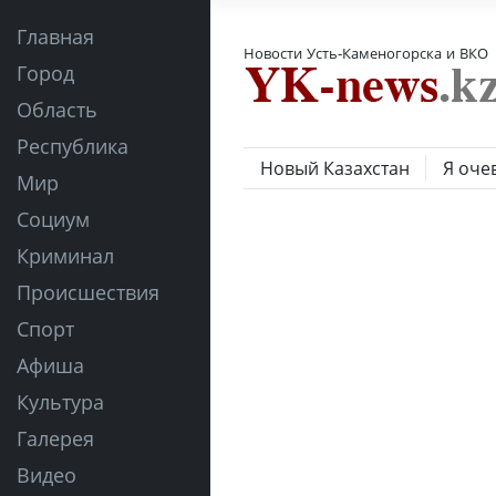
Главная
Новости Усть-Каменогорска и ВКО
Город
Область
Республика
Новый Казахстан
Я оче
Мир
Социум
Криминал
Происшествия
Спорт
Афиша
Культура
Галерея
Видео