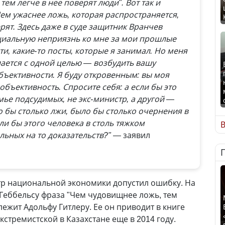
тем легче в нее поверят люди". Вот так и
Чем ужаснее ложь, которая распространяется,
рят. Здесь даже в суде защитник Вранчев
оциальную неприязнь ко мне за мои прошлые
и, какие-то посты, которые я занимал. Но меня
елается с одной целью
—
возбудить вашу
объективности. Я буду откровенным: вы моя
объективность. Спросите себя: а если бы это
ье подсудимых, не экс-министр, а другой
—
 бы столько лжи, было бы столько очернения в
ли бы этого человека в столь тяжком
В
льных на то доказательств?"
— заявил
тр национальной экономики допустил ошибку. На
Геббельсу фраза "Чем чудовищнее ложь, тем
лежит Адольфу Гитлеру. Ее он приводит в книге
стремистской в Казахстане еще в 2014 году.