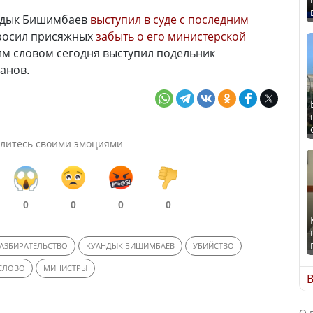
андык Бишимбаев
выступил в суде с последним
опросил присяжных
забыть о его министерской
ним словом сегодня выступил подельник
анов.
литесь своими эмоциями
0
0
0
0
РАЗБИРАТЕЛЬСТВО
КУАНДЫК БИШИМБАЕВ
УБИЙСТВО
СЛОВО
МИНИСТРЫ
В
О 