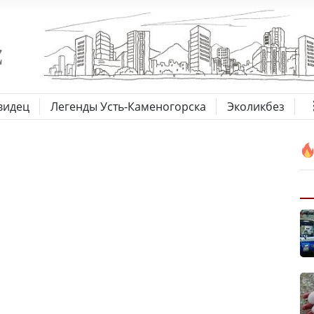
видец
Легенды Усть-Каменогорска
Эколикбез