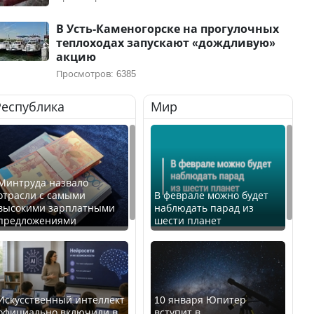
В Усть-Каменогорске на прогулочных
теплоходах запускают «дождливую»
акцию
Просмотров: 6385
Республика
Мир
Минтруда назвало
отрасли с самыми
В феврале можно будет
высокими зарплатными
наблюдать парад из
предложениями
шести планет
Искусственный интеллект
10 января Юпитер
официально включили в
вступит в