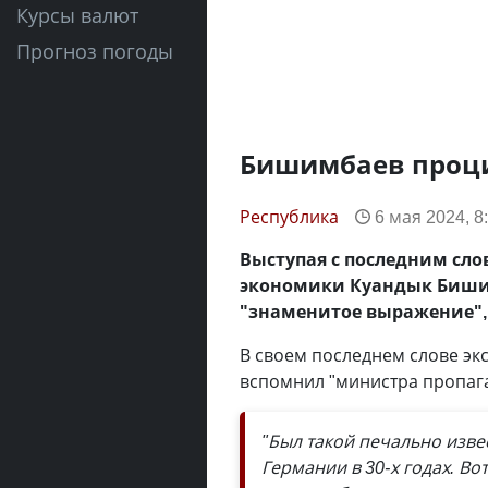
Курсы валют
Прогноз погоды
Бишимбаев проци
Республика
6 мая 2024, 8
Выступая с последним сло
экономики Куандык Бишим
"знаменитое выражение",
В своем последнем слове эк
вспомнил "министра пропага
"Был такой печально изв
Германии в 30-х годах. В