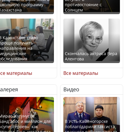
школьную программу
противостояние с
Казахстана
Солнцем
В Казахстане стало
проще получить
направления на
медицинские
Скончалась актриса Вера
обследования
Алентова
се материалы
Все материалы
Галерея
Видео
В РФ вынесен заочный
Қазақстан Орталық Азия
приговор по уголовному
елдері арасында әл-ауқат
делу об убийстве Игоря
индексінде көш бастады
Талькова
Мирас Жугунусов,
Банд’Эрос и миллион для
В Усть-Каменогорске
«супергероев»: как
поблагодарили таксиста,
прошел День металлурга
спасшего пенсионерку от