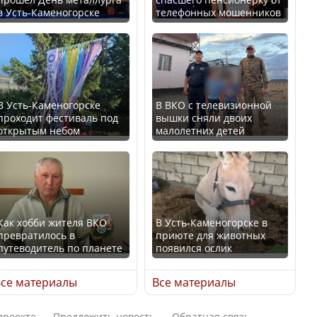
в Усть-Каменогорске
телефонных мошенников
Казахстан возглавил
В России введены
рейтинг благополучия
дополнительные
среди стран Центральной
ограничения для
Азии
казахстанских прав
В Усть-Каменогорске
В ВКО с телевизионной
проходит фестиваль под
вышки сняли двоих
открытым небом
малолетних детей
Будут ли представлены
Трамп официально
интересы регионов в
вступил в должность
Курултае?
президента США
Как хобби жителя ВКО
В Усть-Каменогорске в
превратилось в
приюте для животных
путеводитель по планете
появился ослик
Ең төменгі жалақы,
Луну признали объектом
алимент, экология: жеті
культурного наследия,
се материалы
Все материалы
партия сайлаушылармен
находящегося под
нені талқылап жатыр?
угрозой исчезновения
проекте
Предложить новость
Обратная связь