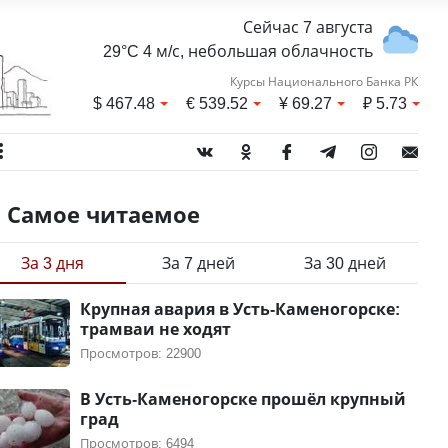
Сейчас 7 августа
29°C 4 м/с, небольшая облачность
Курсы Национального Банка РК
$
467.48
€
539.52
¥
69.27
₽
5.73
Самое читаемое
За 3 дня
За 7 дней
За 30 дней
Крупная авария в Усть-Каменогорске:
трамваи не ходят
Просмотров: 22900
В Усть-Каменогорске прошёл крупный
град
Просмотров: 6494