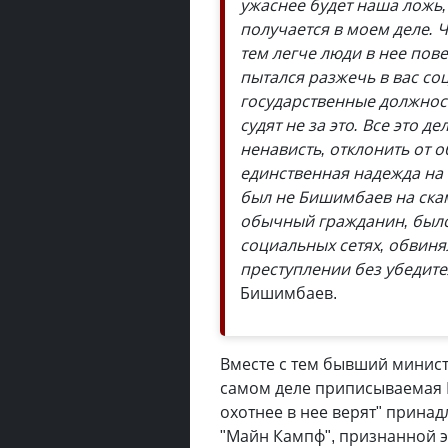
ужаснее будет наша ложь, 
получается в моем деле. 
тем легче люди в нее пове
пытался разжечь в вас с
государственные должност
судят не за это. Все это д
ненависть, отклонить от 
единственная надежда на 
был не Бишимбаев на скам
обычный гражданин, было
социальных сетях, обвиня
преступлении без убедите
Бишимбаев.
Вместе с тем бывший минис
самом деле приписываемая 
охотнее в нее верят" принад
"Майн Кампф", признанной эк