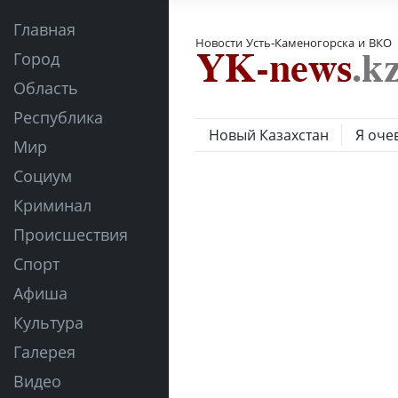
Главная
Новости Усть-Каменогорска и ВКО
Город
Область
Республика
Новый Казахстан
Я оче
Мир
Социум
Криминал
Происшествия
Спорт
Афиша
Культура
Галерея
Видео