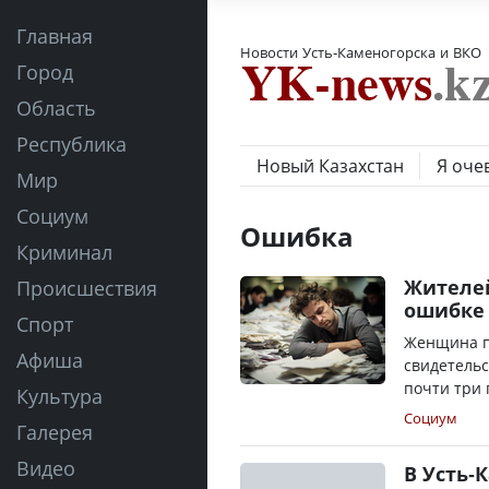
Главная
Новости Усть-Каменогорска и ВКО
Город
Область
Республика
Новый Казахстан
Я оче
Мир
Социум
Ошибка
Криминал
Жителей
Происшествия
ошибке 
Спорт
Женщина п
Афиша
свидетельс
почти три 
Культура
Социум
Галерея
Видео
В Усть-