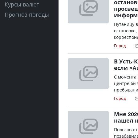
остано
Курсы валют
просвещ
Прогноз погоды
информ
Путаницу в
остановке,
корреспонд
Город
В Усть-
если «A
С момента 
центре был
пребывания
Город
Мне 202
нашел н
Пользовате
позабавила