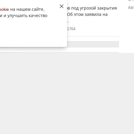
Ав
ократической ошибки чиновников под угрозой закрытия
ookie
на нашем сайте,
работа сейсмологов Казахстана. Об этом заявила на
и и улучшить качество
Мажилиса депутат фракции "Ак...
23 февраля 2017, 5:38
1764