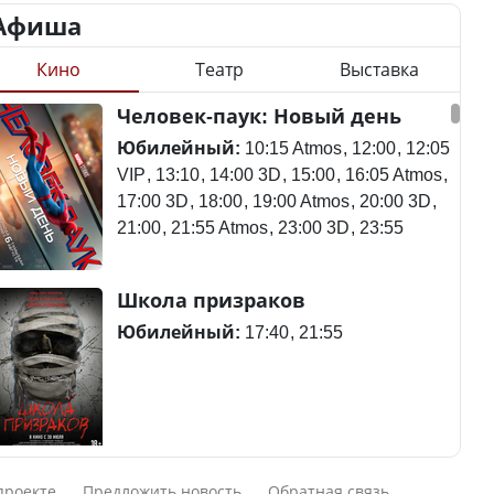
Афиша
Кино
Театр
Выставка
Станет ли
Человек-паук: Новый день
Қазақстан Орталық Азия
метапневмовирус
елдері арасында әл-ауқат
эпидемией, рассказали в
Юбилейный:
10:15 Atmos
12:00
12:05
индексінде көш бастады
ВОЗ
VIP
13:10
14:00 3D
15:00
16:05 Atmos
17:00 3D
18:00
19:00 Atmos
20:00 3D
21:00
21:55 Atmos
23:00 3D
23:55
Казахстан возглавил
Пассажирский самолет
Школа призраков
рейтинг благополучия
потерпел крушение в
среди стран Центральной
Южной Корее, погибли
Юбилейный:
17:40
21:55
Азии
120 человек
Авиакатастрофа близ
Смешарики сквозь вселенные
Будут ли представлены
Актау: Путин принес
проекте
Предложить новость
Обратная связь