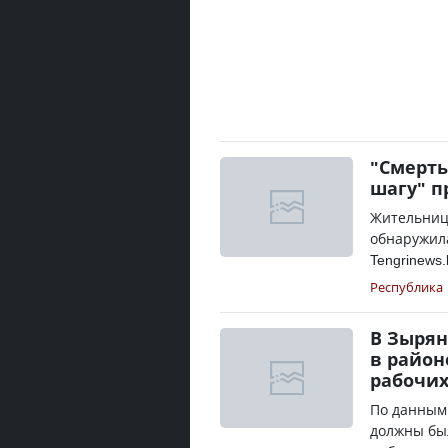
"Смерть
шагу" п
Жительниц
обнаружила
Tengrinews.
Республика
В Зырян
в район
рабочих
По данным 
должны был