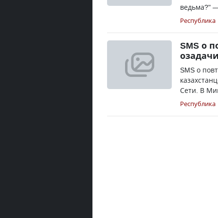
ведьма?" —
Республика
SMS о п
озадачи
SMS о повт
казахстанц
Сети. В Ми
Республика