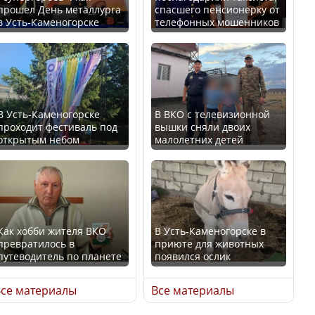
прошел День металлурга
спасшего пенсионерку от
в Усть-Каменогорске
телефонных мошенников
Минтруда назвало
В России введены
отрасли с самыми
дополнительные
высокими зарплатными
ограничения для
предложениями
казахстанских прав
В Усть-Каменогорске
В ВКО с телевизионной
проходит фестиваль под
вышки сняли двоих
открытым небом
малолетних детей
Искусственный интеллект
официально включили в
Трамп официально
школьную программу
вступил в должность
Казахстана
президента США
Как хобби жителя ВКО
В Усть-Каменогорске в
превратилось в
приюте для животных
В Казахстане стало
путеводитель по планете
появился ослик
проще получить
Луну признали объектом
направления на
культурного наследия,
се материалы
Все материалы
медицинские
находящегося под
обследования
угрозой исчезновения