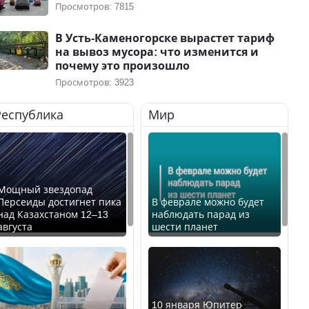
Просмотров: 7815
В Усть-Каменогорске вырастет тариф
на вывоз мусора: что изменится и
почему это произошло
Просмотров: 3923
Республика
Мир
Мощный звездопад
Персеиды достигнет пика
В феврале можно будет
над Казахстаном 12–13
наблюдать парад из
августа
шести планет
10 января Юпитер