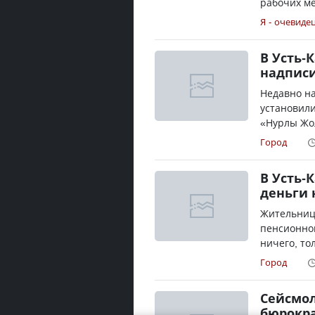
рабочих мес
Я - очевиде
В Усть-
надписи
Недавно на
установил
«Нурлы Жол
Город
В Усть-
деньги 
Жительница
пенсионног
ничего, то
Город
Сейсмол
бюрокр