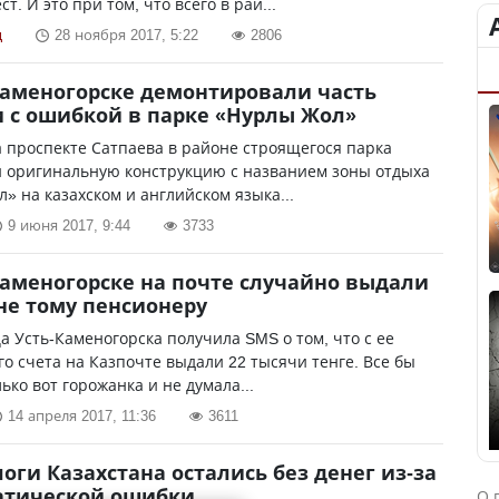
т. И это при том, что всего в рай...
ц
28 ноября 2017, 5:22
2806
Каменогорске демонтировали часть
 с ошибкой в парке «Нурлы Жол»
 проспекте Сатпаева в районе строящегося парка
и оригинальную конструкцию с названием зоны отдыха
» на казахском и английском языка...
9 июня 2017, 9:44
3733
Каменогорске на почте случайно выдали
не тому пенсионеру
 Усть-Каменогорска получила SMS о том, что с ее
о счета на Казпочте выдали 22 тысячи тенге. Все бы
лько вот горожанка и не думала...
14 апреля 2017, 11:36
3611
оги Казахстана остались без денег из-за
атической ошибки
О 