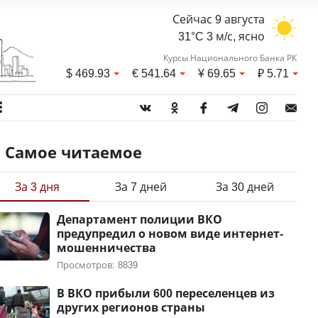
Сейчас 9 августа
31°C 3 м/с, ясно
Курсы Национального Банка РК
$
469.93
€
541.64
¥
69.65
₽
5.71
Самое читаемое
За 3 дня
За 7 дней
За 30 дней
Департамент полиции ВКО
предупредил о новом виде интернет-
мошенничества
Просмотров: 8839
В ВКО прибыли 600 переселенцев из
других регионов страны