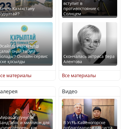
вступит в
Зачем Казахстану
противостояние с
Курултай?
Солнцем
Өсайлау учаскеңізді
қалай оңай табуға
болады? Онлайн-сервис
Скончалась актриса Вера
іске қосылды
Алентова
се материалы
Все материалы
Галерея
Видео
В РФ вынесен заочный
приговор по уголовному
Как легко найти свой
делу об убийстве Игоря
участок для голосования?
Талькова
Мирас Жугунусов,
Банд’Эрос и миллион для
В Усть-Каменогорске
«супергероев»: как
поблагодарили таксиста,