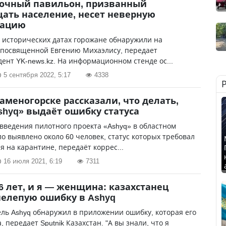
вочный павильон, призванный
ать население, несет неверную
ацию
 исторических датах горожане обнаружили на
 посвященной Евгению Михаэлису, передает
ент YK-news.kz. На информационном стенде ос...
5 сентября 2022, 5:17
4338
Каменогорске рассказали, что делать,
shyq» выдаёт ошибку статуса
введения пилотного проекта «Ashyq» в областном
о выявлено около 60 человек, статус которых требовал
 на карантине, передаёт коррес...
16 июля 2021, 6:19
7311
6 лет, и я — женщина: казахстанец
елепую ошибку в Ashyq
ль Ashyq обнаружил в приложении ошибку, которая его
, передает Sputnik Казахстан. "А вы знали, что я