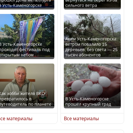
в Усть-Каменогорске
сильного ветра
Ең төменгі жалақы,
В России введены
алимент, экология: жеті
дополнительные
партия сайлаушылармен
ограничения для
нені талқылап жатыр?
казахстанских прав
Аким Усть-Каменогорска:
В Усть-Каменогорске
ветром повалило 15
проходит фестиваль под
деревьев, без света — 25
Минимальная зарплата,
открытым небом
тысяч абонентов
алименты, экология — о
чем говорят с
Трамп официально
избирателями
вступил в должность
представители партий
президента США
Как хобби жителя ВКО
превратилось в
В Усть-Каменогорске
путеводитель по планете
прошёл крупный град
Луну признали объектом
Министр рассказал, из
культурного наследия,
се материалы
Все материалы
чего делают колбасу в
находящегося под
Казахстане
угрозой исчезновения