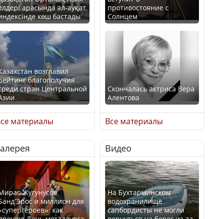
елдері арасында әл-ауқат
противостояние с
индексінде көш бастады
Солнцем
Казахстан возглавил
рейтинг благополучия
среди стран Центральной
Скончалась актриса Вера
Азии
Алентова
се материалы
Все материалы
Галерея
Видео
В РФ вынесен заочный
Будут ли представлены
приговор по уголовному
интересы регионов в
делу об убийстве Игоря
Курултае?
Талькова
Мирас Жугунусов,
На Бухтарминском
Банд’Эрос и миллион для
водохранилище
«супергероев»: как
сапбордисты не могли
прошел День металлурга
вернуться на берег из-за