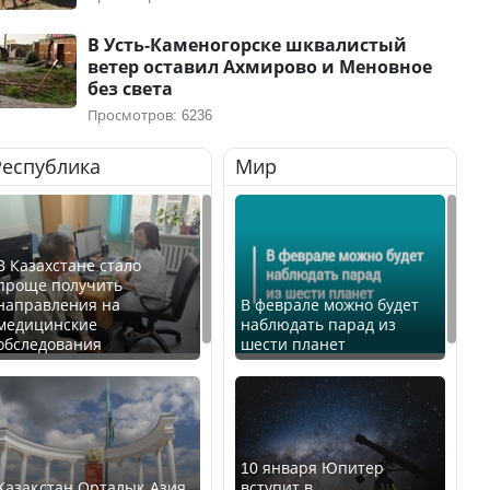
В Усть-Каменогорске шквалистый
ветер оставил Ахмирово и Меновное
без света
Просмотров: 6236
Республика
Мир
В Казахстане стало
проще получить
направления на
В феврале можно будет
медицинские
наблюдать парад из
обследования
шести планет
10 января Юпитер
Қазақстан Орталық Азия
вступит в