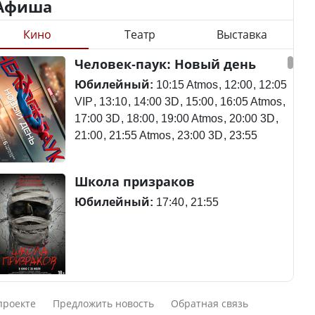
Афиша
Кино
Театр
Выставка
Министр объяснил,
Станет ли
Человек-паук: Новый день
почему казахстанские
метапневмовирус
товары могут стоить
эпидемией, рассказали в
Юбилейный:
10:15 Atmos
12:00
12:05
дороже импортных
ВОЗ
VIP
13:10
14:00 3D
15:00
16:05 Atmos
17:00 3D
18:00
19:00 Atmos
20:00 3D
21:00
21:55 Atmos
23:00 3D
23:55
Курултай – 2026: в списки
Пассажирский самолет
Школа призраков
избирателей по стране
потерпел крушение в
внесены 12 605 788
Южной Корее, погибли
Юбилейный:
17:40
21:55
человек
120 человек
В Казахстане в августе и
Авиакатастрофа близ
Смешарики сквозь вселенные
сентябре ожидается
Актау: Путин принес
проекте
Предложить новость
Обратная связь