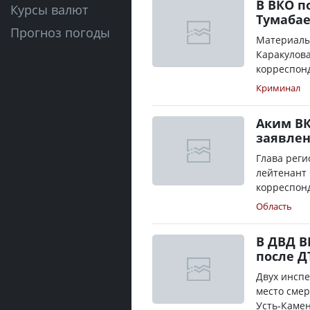
В ВКО п
Курсы валют
Тумабае
Прогноз погоды
Материалы
Каракулова
корреспонд
Криминал
Аким ВК
заявлен
Глава реги
лейтенант
корреспонд
Область
В ДВД В
после Д
Двух инспе
место смер
Усть-Камен