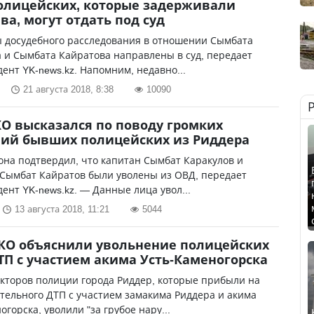
олицейских, которые задерживали
ва, могут отдать под суд
 досудебного расследования в отношении Сымбата
 и Сымбата Кайратова направлены в суд, передает
ент YK-news.kz. Напомним, недавно...
21 августа 2018, 8:38
10090
О высказался по поводу громких
ий бывших полицейских из Риддера
она подтвердил, что капитан Сымбат Каракулов и
 Сымбат Кайратов были уволены из ОВД, передает
ент YK-news.kz. — Данные лица увол...
13 августа 2018, 11:21
5044
КО объяснили увольнение полицейских
ТП с участием акима Усть-Каменогорска
кторов полиции города Риддер, которые прибыли на
тельного ДТП с участием замакима Риддера и акима
огорска, уволили "за грубое нару...