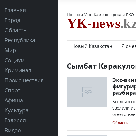
Главная
Новости Усть-Каменогорска и ВКО
Город
Область
Республика
Новый Казахстан
Я оче
Мир
Социум
Сымбат Каракуло
Криминал
Экс-аки
Происшествия
фигурир
Спорт
разбира
Афиша
Бывший по
уволили из
Культура
ответствен
Галерея
Область
Видео