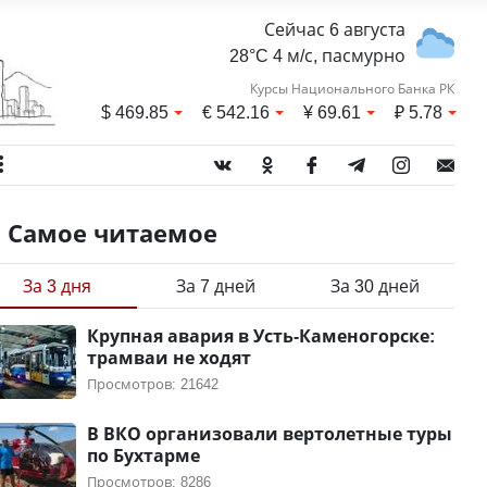
Сейчас 6 августа
28°C 4 м/с, пасмурно
Курсы Национального Банка РК
$
469.85
€
542.16
¥
69.61
₽
5.78
Самое читаемое
За 3 дня
За 7 дней
За 30 дней
Крупная авария в Усть-Каменогорске:
трамваи не ходят
Просмотров: 21642
В ВКО организовали вертолетные туры
по Бухтарме
Просмотров: 8286