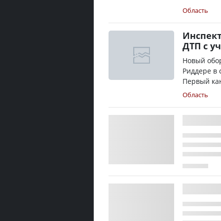
Область
Инспект
ДТП с у
Новый обор
Риддере в 
Первый кана
Область