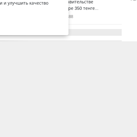
счете бюджета на 2019 год в правительстве
и и улучшить качество
ели стоимость доллара в размере 350 тенге...
28 августа 2018, 9:00
888