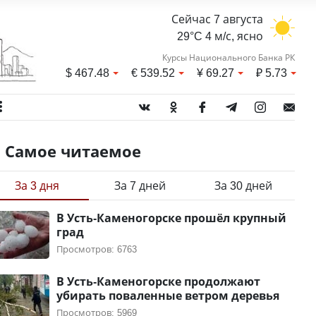
Сейчас 7 августа
29°C 4 м/с, ясно
Курсы Национального Банка РК
$
467.48
€
539.52
¥
69.27
₽
5.73
Самое читаемое
За 3 дня
За 7 дней
За 30 дней
В Усть-Каменогорске прошёл крупный
град
Просмотров: 6763
В Усть-Каменогорске продолжают
убирать поваленные ветром деревья
Просмотров: 5969