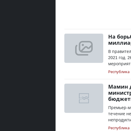
На борь
миллиа
В правител
2021 год. 
мероприяти
Республика
Мамин 
минист
бюджет
Премьер-м
течение н
непродукти
Республика