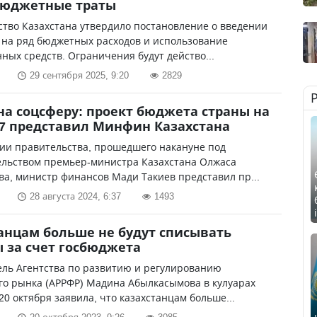
бюджетные траты
тво Казахстана утвердило постановление о введении
 на ряд бюджетных расходов и использование
ных средств. Ограничения будут действо...
29 сентября 2025, 9:20
2829
на соцсферу: проект бюджета страны на
27 представил Минфин Казахстана
ии правительства, прошедшего накануне под
ельством премьер-министра Казахстана Олжаса
а, министр финансов Мади Такиев представил пр...
28 августа 2024, 6:37
1493
анцам больше не будут списывать
 за счет госбюджета
ель Агентства по развитию и регулированию
го рынка (АРРФР) Мадина Абылкасымова в кулуарах
0 октября заявила, что казахстанцам больше...