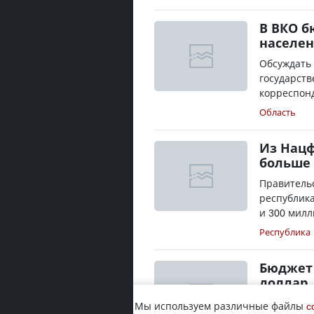
В ВКО б
населе
Обсуждать 
государств
корреспонд
Область
Из Нацф
больше 
Правитель
республика
и 300 милл
Республика
Бюджет 
доллар
Министр н
Мы используем различные файлы
c