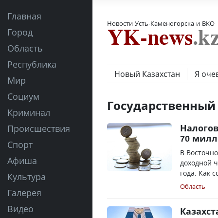
Главная
Новости Усть-Каменогорска и ВКО
Город
Область
Республика
Новый Казахстан
Я оче
Мир
Социум
Государственный
Криминал
Налогов
Происшествия
70 милл
Спорт
В Восточно
Афиша
доходной ч
года. Как 
Культура
Область
Галерея
Видео
Казахст