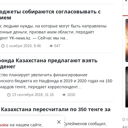
юджеты собираются согласовывать с
нием
с людьми нужды, на которые могут быть направлены
енные деньги, призвал аким области, передаёт
ент YK-news.kz. — Сейчас мы на...
1 ноября 2019, 9:46
647
онда Казахстана предлагают взять
денег
ство планирует увеличить финансирование
нского бюджета из Нацфонда в 2019 и 2020 годах на 150
иардов тенге, передает корреспондент...
13 сентября 2018, 11:16
1010
Казахстана пересчитали по 350 тенге за
О 
ациональной экономики Тимур Сулейменов сообщил,
ookie
на нашем сайте,
Ав