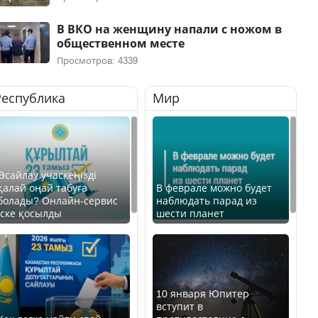
В ВКО на женщину напали с ножом в
общественном месте
Просмотров: 4339
Республика
Мир
Өсайлау учаскеңізді
қалай оңай табуға
В феврале можно будет
болады? Онлайн-сервис
наблюдать парад из
іске қосылды
шести планет
10 января Юпитер
вступит в