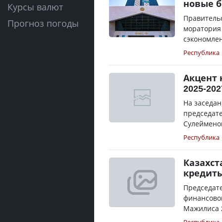
новые 
Курсы валют
Правительс
Прогноз погоды
моратория
сэкономлен
Республика
Акцент 
2025-20
На заседан
председат
Сулейменов
Республика
Казахст
кредиты
Председат
финансово
Мажилиса 2