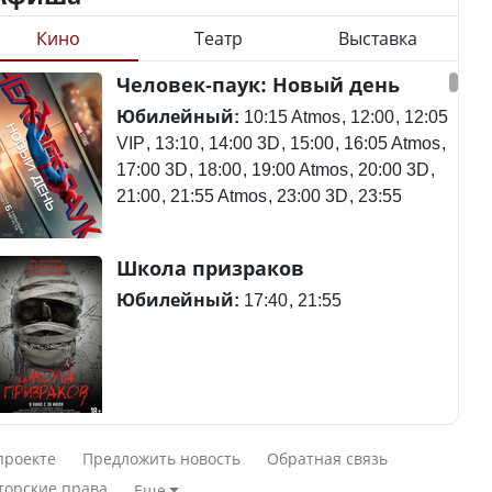
Кино
Театр
Выставка
Станет ли
Человек-паук: Новый день
Будут ли представлены
метапневмовирус
интересы регионов в
эпидемией, рассказали в
Юбилейный:
10:15 Atmos
12:00
12:05
Курултае?
ВОЗ
VIP
13:10
14:00 3D
15:00
16:05 Atmos
17:00 3D
18:00
19:00 Atmos
20:00 3D
21:00
21:55 Atmos
23:00 3D
23:55
Ең төменгі жалақы,
Пассажирский самолет
Школа призраков
алимент, экология: жеті
потерпел крушение в
партия сайлаушылармен
Южной Корее, погибли
Юбилейный:
17:40
21:55
нені талқылап жатыр?
120 человек
Минимальная зарплата,
алименты, экология — о
Авиакатастрофа близ
Смешарики сквозь вселенные
чем говорят с
Актау: Путин принес
проекте
Предложить новость
Обратная связь
избирателями
извинения президенту
Юбилейный:
10:00 VIP
11:45
15:30
торские права
Еще