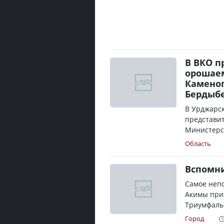
В ВКО п
орошаем
Каменог
Бердыбе
В Урджарск
представит
Министерст
Область
Вспомни
Самое непо
Акимы прих
Триумфальн
Город