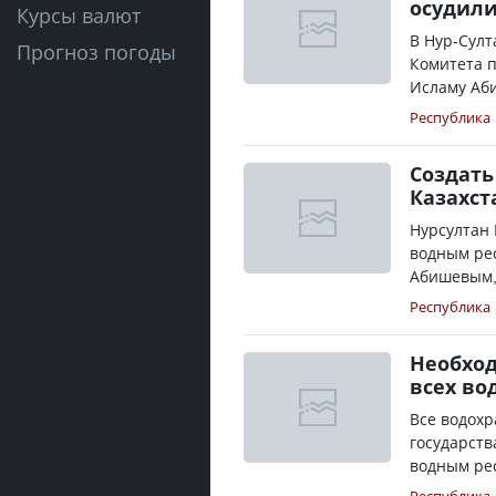
осудили
Курсы валют
В Нур-Сул
Прогноз погоды
Комитета п
Исламу Аби
Республика
Создать
Казахст
Нурсултан 
водным ре
Абишевым, 
Республика
Необход
всех во
Все водохр
государств
водным рес