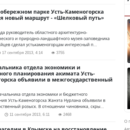
обережном парке Усть-Каменогорска
я новый маршрут - «Шелковый путь»
да руководитель областного архитектурно-
ческого и природно-ландшафтного музея-заповедника
йцев сделал устькаменогорцам интересный п...
17 сентября 2013, 4:14
3755
альника отдела экономики и
ого планирования акимата Усть-
орска объявили в межгосударственный
ачальника отдела экономики и бюджетного
ния Усть-Каменогорска Жанэта Нурлана объявили в
ственный розыск. В отношении чиновника, скры...
11 сентября 2013, 6:11
2468
О 
рагедии в Крымске на восстановление
Ав