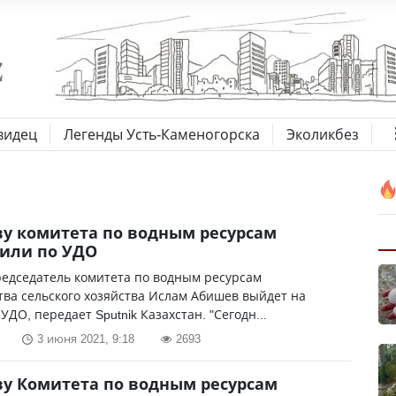
видец
Легенды Усть-Каменогорска
Эколикбез
ву комитета по водным ресурсам
или по УДО
едседатель комитета по водным ресурсам
ва сельского хозяйства Ислам Абишев выйдет на
УДО, передает Sputnik Казахстан. "Сегодн...
3 июня 2021, 9:18
2693
ву Комитета по водным ресурсам