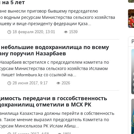
 на 5 лет
тане вынесли приговор бывшему председателю
о водным ресурсам Министерства сельского хозяйства
шеву и вице-президенту федерации Қаза...
18 февраля 2020, 13:01
1539
 небольшие водохранилища по всему
ану поручил Назарбаев
Назарбаев встретился с председателем комитета по
сурсам Министерства сельского хозяйства Исламом
пишет Informburo.kz со ссылкой на...
28 июня 2017, 9:17
2026
имость передачи в госсобственность
дохранилищ отметили в МСХ РК
анилища Казахстана должны перейти в собственность
а. Такое мнение выразил председатель Комитета по
урсам Минсельхоза РК Ислам Абиш...