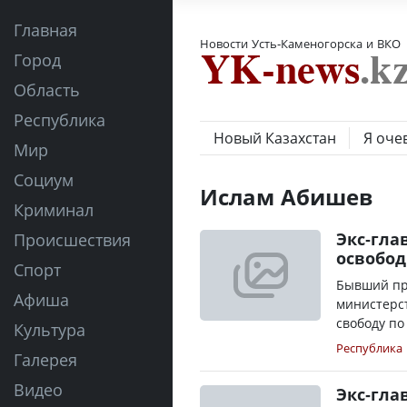
Главная
Новости Усть-Каменогорска и ВКО
Город
Область
Республика
Новый Казахстан
Я оче
Мир
Социум
Ислам Абишев
Криминал
Экс-гла
Происшествия
освобод
Спорт
Бывший пр
Афиша
министерст
свободу по 
Культура
Республика
Галерея
Видео
Экс-гла