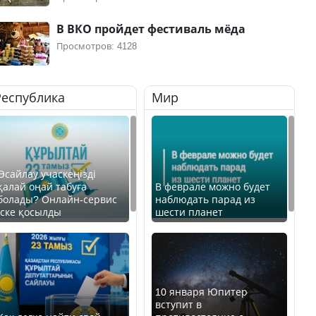
В ВКО пройдет фестиваль мёда
Просмотров: 4128
Республика
Мир
Өсайлау учаскеңізді
қалай оңай табуға
В феврале можно будет
болады? Онлайн-сервис
наблюдать парад из
іске қосылды
шести планет
10 января Юпитер
вступит в