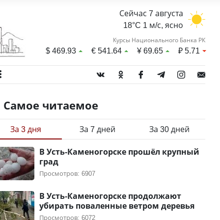
Сейчас 7 августа
18°C 1 м/с, ясно
Курсы Национального Банка РК
$
469.93
€
541.64
¥
69.65
₽
5.71
Самое читаемое
За 3 дня
За 7 дней
За 30 дней
В Усть-Каменогорске прошёл крупный
град
Просмотров: 6907
В Усть-Каменогорске продолжают
убирать поваленные ветром деревья
Просмотров: 6072