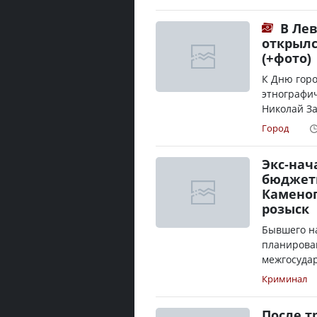
В Лев
открылс
(+фото)
К Дню горо
этнографи
Николай За
Город
Экс-нач
бюджетн
Каменог
розыск
Бывшего н
планирова
межгосудар
Криминал
После т