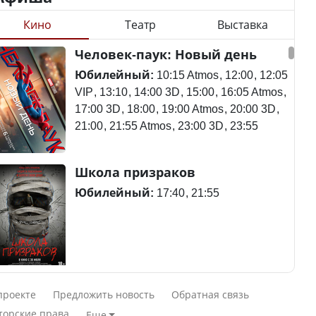
Кино
Театр
Выставка
Станет ли
Человек-паук: Новый день
Будут ли представлены
метапневмовирус
интересы регионов в
эпидемией, рассказали в
Юбилейный:
10:15 Atmos
12:00
12:05
Курултае?
ВОЗ
VIP
13:10
14:00 3D
15:00
16:05 Atmos
17:00 3D
18:00
19:00 Atmos
20:00 3D
21:00
21:55 Atmos
23:00 3D
23:55
Ең төменгі жалақы,
Пассажирский самолет
Школа призраков
алимент, экология: жеті
потерпел крушение в
партия сайлаушылармен
Южной Корее, погибли
Юбилейный:
17:40
21:55
нені талқылап жатыр?
120 человек
Минимальная зарплата,
алименты, экология — о
Авиакатастрофа близ
Смешарики сквозь вселенные
чем говорят с
Актау: Путин принес
проекте
Предложить новость
Обратная связь
избирателями
извинения президенту
Юбилейный:
10:00 VIP
11:45
15:30
торские права
Еще