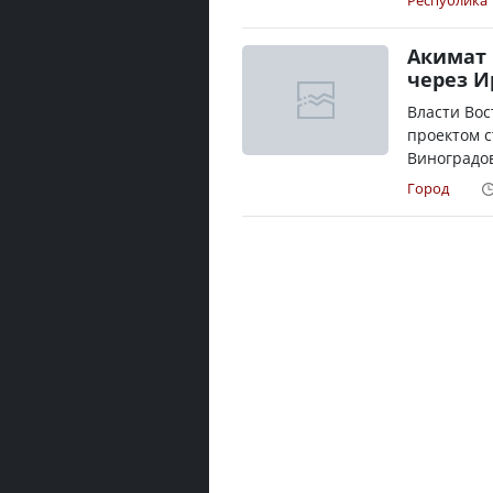
Республика
Акимат 
через И
Власти Вос
проектом с
Виноградов
Город