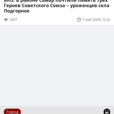
ВКО. В районе Самар почтили память трёх
Героев Советского Союза – уроженцев села
Подгорное
1907
7 мая 2025, 5:41
Город