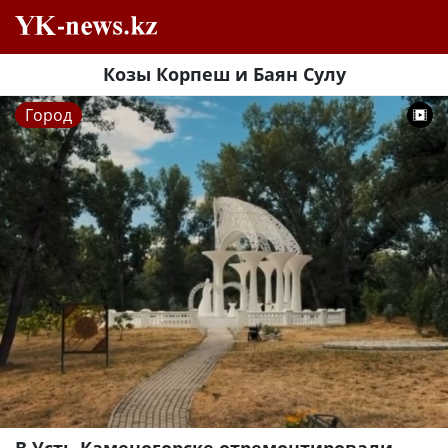
Козы Корпеш и Баян Сулу
Город