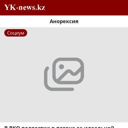
Анорексия
Социум