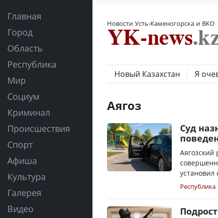
Главная
Новости Усть-Каменогорска и ВКО
Город
Область
Республика
Новый Казахстан
Я оче
Мир
Социум
Аягоз
Криминал
Суд наз
Происшествия
поведен
Спорт
Аягозский 
Афиша
совершенно
установил с
Культура
Республика
Галерея
Видео
Подрост