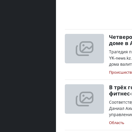
Четверо
доме в 
Трагедия п
YK-news.kz
дома валит
Происшеств
В трёх 
фитнес
Соответст
Даниал Ахм
управлению
Область