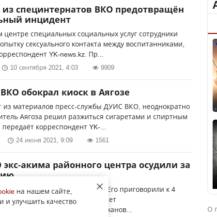
 из специнтернатов ВКО предотвращён
льный инцидент
м центре специальных социальных услуг сотрудники
опытку сексуального контакта между воспитанниками,
орреспондент YK-news.kz. Пр...
10 сентября 2021, 4:03
9909
ВКО обокрал киоск в Аягозе
т из материалов пресс-службы ДУИС ВКО, неоднократно
итель Аягоза решил разжиться сигаретами и спиртным
, передаёт корреспондент YK-...
24 июня 2021, 9:09
1561
 экс-акима районного центра осудили за
цию
ршился суд над акимом Аягоза. Его приговорили к 4
ookie
на нашем сайте,
сяцам лишения свободы, передает
и и улучшить качество
О 
ент Tengrinews.kz. Куаныш Азыханов...