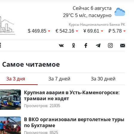
Сейчас 6 августа
29°C 5 м/с, пасмурно
Курсы Национального Банка РК
$
469.85
€
542.16
¥
69.61
₽
5.78
Самое читаемое
За 3 дня
За 7 дней
За 30 дней
Крупная авария в Усть-Каменогорске:
трамваи не ходят
Просмотров: 21935
В ВКО организовали вертолетные туры
по Бухтарме
Просмотров: 8525