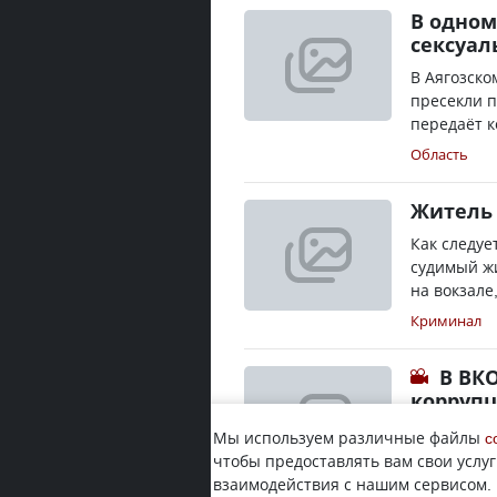
В одном
сексуа
В Аягозско
пресекли п
передаёт к
Область
Житель 
Как следуе
судимый ж
на вокзале
Криминал
В ВКО
корруп
В ВКО заве
Мы используем различные файлы
c
годам 5 ме
чтобы предоставлять вам свои услуг
корреспонд
взаимодействия с нашим сервисом.