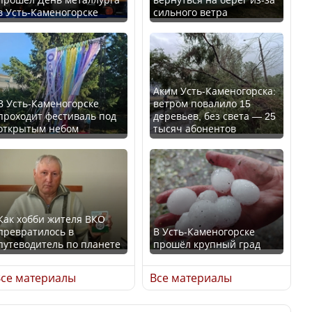
в Усть-Каменогорске
сильного ветра
В России введены
Будут ли представлены
дополнительные
интересы регионов в
ограничения для
Курултае?
казахстанских прав
Аким Усть-Каменогорска:
В Усть-Каменогорске
ветром повалило 15
проходит фестиваль под
деревьев, без света — 25
открытым небом
тысяч абонентов
Ең төменгі жалақы,
алимент, экология: жеті
Трамп официально
партия сайлаушылармен
вступил в должность
нені талқылап жатыр?
президента США
Как хобби жителя ВКО
превратилось в
В Усть-Каменогорске
Минимальная зарплата,
путеводитель по планете
прошёл крупный град
алименты, экология — о
Луну признали объектом
чем говорят с
культурного наследия,
се материалы
Все материалы
избирателями
находящегося под
представители партий
угрозой исчезновения