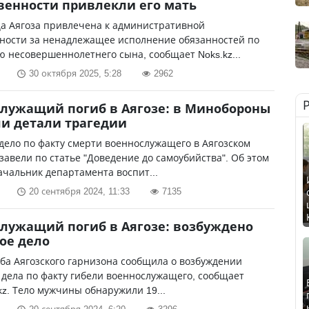
венности привлекли его мать
а Аягоза привлечена к административной
нности за ненадлежащее исполнение обязанностей по
 несовершеннолетнего сына, сообщает Noks.kz...
30 октября 2025, 5:28
2962
лужащий погиб в Аягозе: в Минобороны
и детали трагедии
дело по факту смерти военнослужащего в Аягозском
завели по статье "Доведение до самоубийства". Об этом
чальник департамента воспит...
20 сентября 2024, 11:33
7135
лужащий погиб в Аягозе: возбуждено
ое дело
ба Аягозского гарнизона сообщила о возбуждении
 дела по факту гибели военнослужащего, сообщает
.kz. Тело мужчины обнаружили 19...