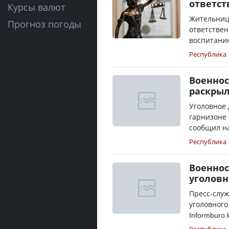
ответст
Курсы валют
Жительниц
Прогноз погоды
ответстве
воспитанию
Республика
Военнос
раскрыл
Уголовное 
гарнизоне 
сообщил на
Республика
Военнос
уголовн
Пресс-служ
уголовного
Informburo