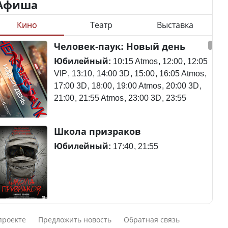
Афиша
Кино
Театр
Выставка
Станет ли
Человек-паук: Новый день
Министр рассказал, из
метапневмовирус
чего делают колбасу в
эпидемией, рассказали в
Юбилейный:
10:15 Atmos
12:00
12:05
Казахстане
ВОЗ
VIP
13:10
14:00 3D
15:00
16:05 Atmos
17:00 3D
18:00
19:00 Atmos
20:00 3D
21:00
21:55 Atmos
23:00 3D
23:55
Министр объяснил,
Пассажирский самолет
Школа призраков
почему казахстанские
потерпел крушение в
товары могут стоить
Южной Корее, погибли
Юбилейный:
17:40
21:55
дороже импортных
120 человек
Курултай – 2026: в списки
Авиакатастрофа близ
Смешарики сквозь вселенные
избирателей по стране
Актау: Путин принес
проекте
Предложить новость
Обратная связь