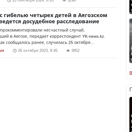
20 сентября 2024, 6:20
3296
 с гибелью четырех детей в Аягозском
ведется досудебное расследование
 прокомментировали несчастный случай,
ий в Аягозе, передает корреспондент YK-news.kz.
как сообщалось ранее, случилась 25 октября...
ия
26 октября 2023, 8:45
3852
В