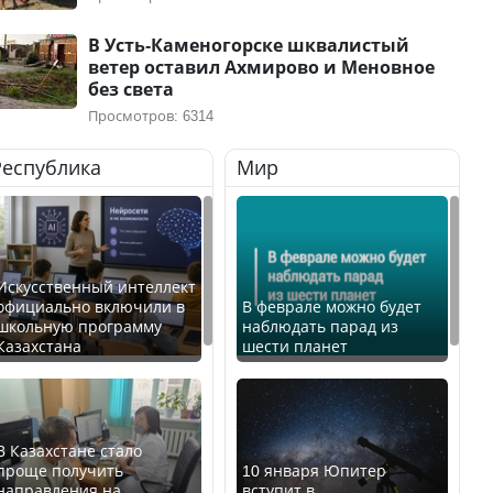
В Усть-Каменогорске шквалистый
ветер оставил Ахмирово и Меновное
без света
Просмотров: 6314
Республика
Мир
Искусственный интеллект
официально включили в
В феврале можно будет
школьную программу
наблюдать парад из
Казахстана
шести планет
В Казахстане стало
проще получить
10 января Юпитер
направления на
вступит в