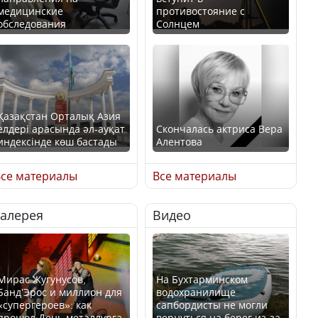
медицинские
противостояние с
обследования
Солнцем
Қазақстан Орталық Азия
елдері арасында әл-ауқат
Скончалась актриса Вера
индексінде көш бастады
Алентова
се материалы
Все материалы
Галерея
Видео
Казахстан возглавил
В РФ вынесен заочный
рейтинг благополучия
приговор по уголовному
среди стран Центральной
делу об убийстве Игоря
Азии
Талькова
Мирас Жугунусов,
На Бухтарминском
Банд’Эрос и миллион для
водохранилище
«супергероев»: как
сапбордисты не могли
прошел День металлурга
вернуться на берег из-за