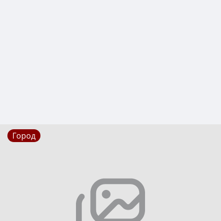
Город