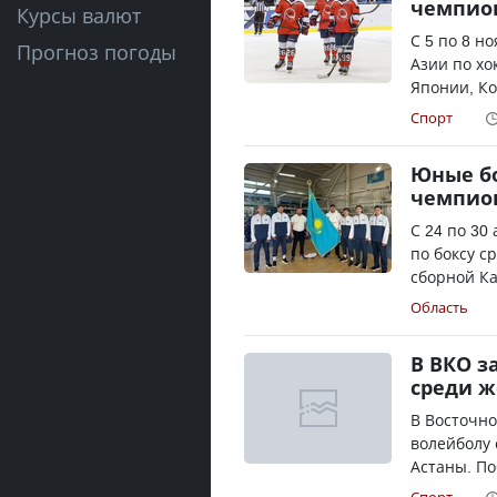
чемпион
Курсы валют
С 5 по 8 н
Прогноз погоды
Азии по хо
Японии, Ко
Спорт
Юные бо
чемпио
С 24 по 30
по боксу с
сборной Ка
Область
В ВКО з
среди ж
В Восточно
волейболу
Астаны. По