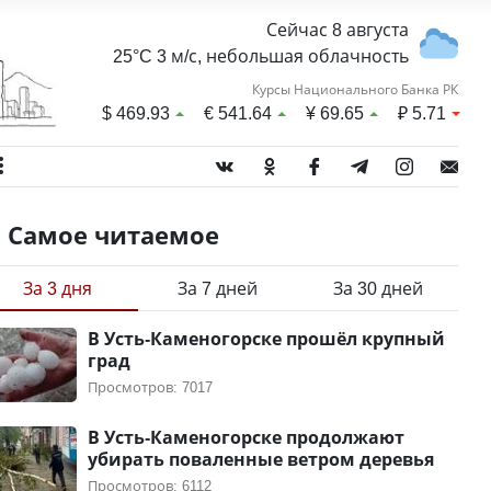
Сейчас 8 августа
25°C 3 м/с, небольшая облачность
Курсы Национального Банка РК
$
469.93
€
541.64
¥
69.65
₽
5.71
Самое читаемое
За 3 дня
За 7 дней
За 30 дней
В Усть-Каменогорске прошёл крупный
град
Просмотров: 7017
В Усть-Каменогорске продолжают
убирать поваленные ветром деревья
Просмотров: 6112