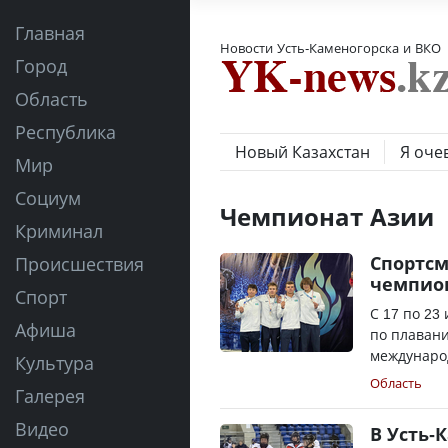
Главная
Новости Усть-Каменогорска и ВКО
Город
Область
Республика
Новый Казахстан
Я оче
Мир
Социум
Чемпионат Азии
Криминал
Спортсм
Происшествия
чемпио
Спорт
С 17 по 23
Афиша
по плавани
международ
Культура
Область
Галерея
Видео
В Усть-