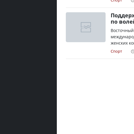
Спорт
Поддер
по воле
Восточный 
международ
женских ко
Спорт