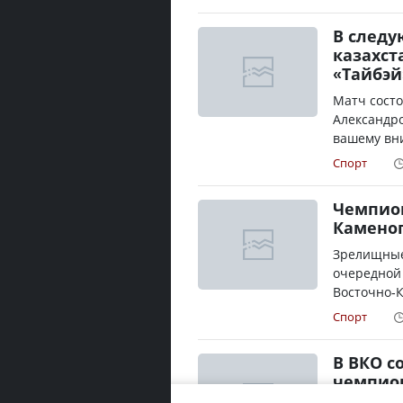
В следу
казахст
«Тайбэй
Матч состо
Александро
вашему вни
Спорт
Чемпион
Камено
Зрелищные
очередной 
Восточно-К
Спорт
В ВКО с
чемпион