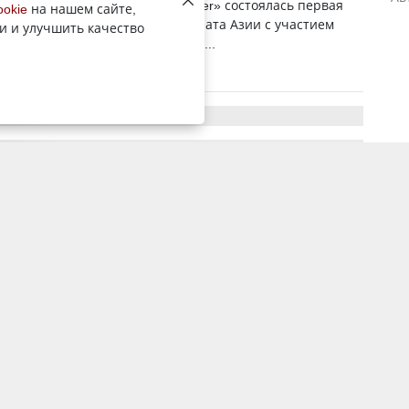
конференц-зале отеля «Shiny River» состоялась первая
ookie
на нашем сайте,
ая пресс-конференция чемпионата Азии с участием
и и улучшить качество
ров и капитанов команд, которы...
10 июля 2018, 11:51
863