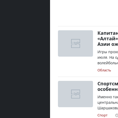
Капита
«Алтай»
Азии о
Игры прохо
июля. На о
волейбольн
Область
Спортсм
особенн
Именно та
центральн
Шаршакова.
Спорт