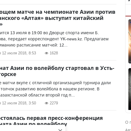
ющем матче на чемпионате Азии против
анского «Алтая» выступит китайский
»
ится 13 июля в 19:00 во Дворце спорта имени Б.
ва, передает корреспондент YK-news.kz. Предлагаем
манию расписание матчей: 12...
12 июля 2018, 8:53
1628
ат Азии по волейболу стартовал в Усть-
горске
 матчи вкупе с отличной организацией турнира дали
толчок развитию волейбола в нашем регионе. В
азахстанской области второй год п...
12 июля 2018, 3:50
2279
остоялась первая пресс-конференция
О 
ата Азии по волейболу
Ав