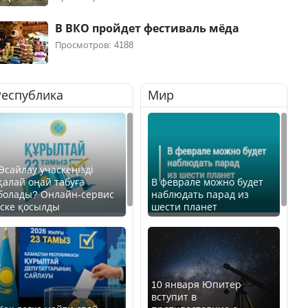
В ВКО пройдет фестиваль мёда
Просмотров: 4188
Республика
Мир
Өсайлау учаскеңізді
қалай оңай табуға
В феврале можно будет
болады? Онлайн-сервис
наблюдать парад из
іске қосылды
шести планет
10 января Юпитер
вступит в