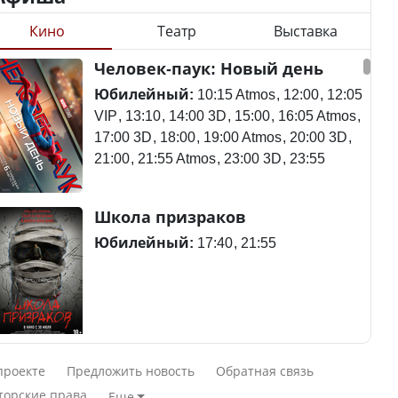
Кино
Театр
Выставка
Станет ли
Человек-паук: Новый день
Будут ли представлены
метапневмовирус
интересы регионов в
эпидемией, рассказали в
Юбилейный:
10:15 Atmos
12:00
12:05
Курултае?
ВОЗ
VIP
13:10
14:00 3D
15:00
16:05 Atmos
17:00 3D
18:00
19:00 Atmos
20:00 3D
21:00
21:55 Atmos
23:00 3D
23:55
Ең төменгі жалақы,
Пассажирский самолет
Школа призраков
алимент, экология: жеті
потерпел крушение в
партия сайлаушылармен
Южной Корее, погибли
Юбилейный:
17:40
21:55
нені талқылап жатыр?
120 человек
Минимальная зарплата,
алименты, экология — о
Авиакатастрофа близ
Смешарики сквозь вселенные
чем говорят с
Актау: Путин принес
проекте
Предложить новость
Обратная связь
избирателями
извинения президенту
Юбилейный:
10:00 VIP
11:45
15:30
торские права
Еще