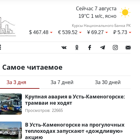
Сейчас 7 августа
19°C 1 м/с, ясно
Курсы Национального Банка РК
$
467.48
€
539.52
¥
69.27
₽
5.73
Самое читаемое
За 3 дня
За 7 дней
За 30 дней
Крупная авария в Усть-Каменогорске:
трамваи не ходят
Просмотров: 22665
В Усть-Каменогорске на прогулочных
теплоходах запускают «дождливую»
акцию