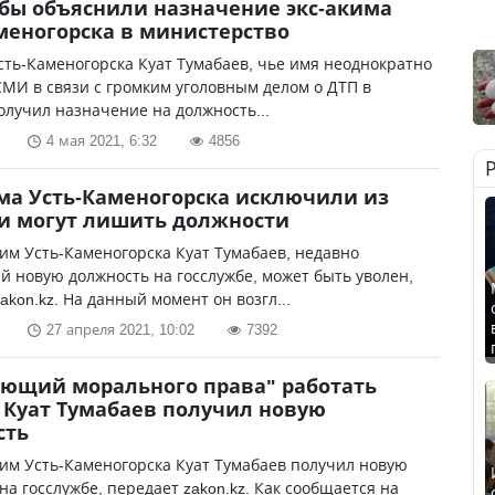
бы объяснили назначение экс-акима
меногорска в министерство
сть-Каменогорска Куат Тумабаев, чье имя неоднократно
СМИ в связи с громким уголовным делом о ДТП в
олучил назначение на должность...
4 мая 2021, 6:32
4856
ма Усть-Каменогорска исключили из
и могут лишить должности
м Усть-Каменогорска Куат Тумабаев, недавно
 новую должность на госслужбе, может быть уволен,
akon.kz. На данный момент он возгл...
27 апреля 2021, 10:02
7392
ющий морального права" работать
Куат Тумабаев получил новую
сть
им Усть-Каменогорска Куат Тумабаев получил новую
на госслужбе, передает zakon.kz. Как сообщается на