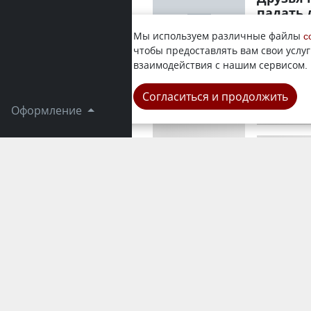
падать 
Судя по пу
Мы используем различные файлы
c
предположи
чтобы предоставлять вам свои услуг
корреспонд
взаимодействия с нашим сервисом.
Город
Согласиться и продолжить
Оформление