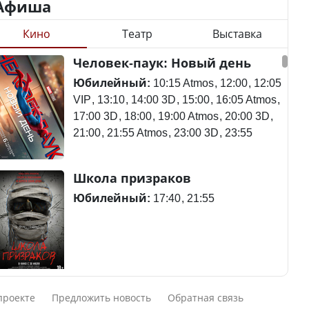
Афиша
Кино
Театр
Выставка
Минимальная зарплата,
алименты, экология — о
Станет ли
Человек-паук: Новый день
чем говорят с
метапневмовирус
избирателями
эпидемией, рассказали в
Юбилейный:
10:15 Atmos
12:00
12:05
представители партий
ВОЗ
VIP
13:10
14:00 3D
15:00
16:05 Atmos
17:00 3D
18:00
19:00 Atmos
20:00 3D
21:00
21:55 Atmos
23:00 3D
23:55
Пассажирский самолет
Школа призраков
Министр рассказал, из
потерпел крушение в
чего делают колбасу в
Южной Корее, погибли
Юбилейный:
17:40
21:55
Казахстане
120 человек
Министр объяснил,
Авиакатастрофа близ
Смешарики сквозь вселенные
почему казахстанские
Актау: Путин принес
проекте
Предложить новость
Обратная связь