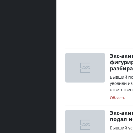
Экс-аки
фигурир
разбира
Бывший по
уволили из
ответствен
Область
Экс-аки
подал и
Бывший уст