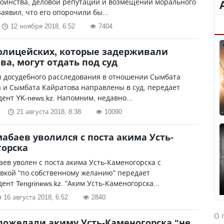
тоинства, деловой репутации и возмещении морального
заявил, что его опорочили бы...
12 ноября 2018, 6:52
7404
олицейских, которые задерживали
ва, могут отдать под суд
 досудебного расследования в отношении Сымбата
 и Сымбата Кайратова направлены в суд, передает
ент YK-news.kz. Напомним, недавно...
21 августа 2018, 8:38
10090
мабаев уволился с поста акима Усть-
горска
аев уволен с поста акима Усть-Каменогорска с
вкой "по собственному желанию" передает
ент Tengrinews.kz. "Аким Усть-Каменогорска...
16 августа 2018, 6:52
2840
О 
пожелали акиму Усть-Каменогорска "не