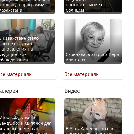
школьную программу
противостояние с
Казахстана
Солнцем
В Казахстане стало
проще получить
направления на
медицинские
Скончалась актриса Вера
обследования
Алентова
се материалы
Все материалы
Галерея
Видео
В РФ вынесен заочный
Қазақстан Орталық Азия
приговор по уголовному
елдері арасында әл-ауқат
делу об убийстве Игоря
индексінде көш бастады
Талькова
Мирас Жугунусов,
Банд’Эрос и миллион для
«супергероев»: как
В Усть-Каменогорске в
прошел День металлурга
приюте для животных