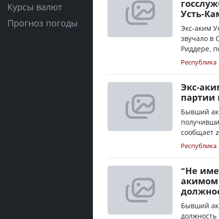
госслуж
Курсы валют
Усть-Ка
Прогноз погоды
Экс-аким У
звучало в 
Риддере, п
Республика
Экс-аки
партии 
Бывший аки
получивший
сообщает z
Республика
"Не име
акимом 
должно
Бывший ак
должность 