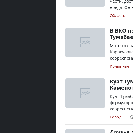
чести, дос
вреда. Он 
Область
В ВКО п
Тумабае
Материалы
Каракулова
корреспонд
Криминал
Куат Ту
Камено
Куат Тумаб
формулиро
корреспонд
Город
Друзья 