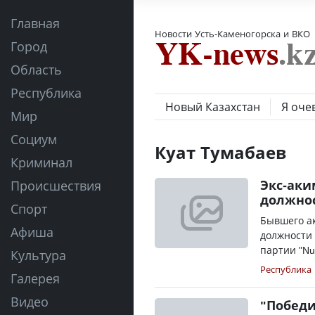
Главная
Новости Усть-Каменогорска и ВКО
Город
Область
Республика
Новый Казахстан
Я оче
Мир
Социум
Куат Тумабаев
Криминал
Экс-аки
Происшествия
должнос
Спорт
Бывшего ак
Афиша
должности 
партии "Nur
Культура
Республика
Галерея
Видео
"Победи