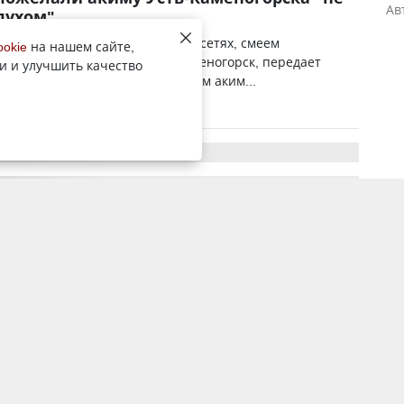
Ав
духом"
бликации Куата Тумабаева в соцсетях, смеем
ookie
на нашем сайте,
ть, что аким покинул Усть-Каменогорск, передает
и и улучшить качество
ент YK-news.kz. Сегодня вечером аким...
15 августа 2018, 15:35
9281