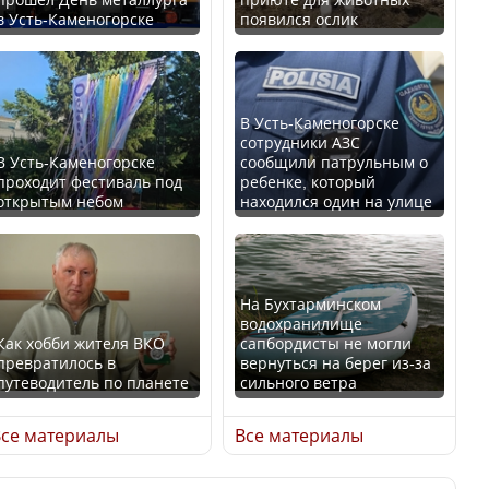
в Усть-Каменогорске
появился ослик
Казахстан возглавил
В России введены
рейтинг благополучия
дополнительные
среди стран Центральной
ограничения для
Азии
казахстанских прав
В Усть-Каменогорске
сотрудники АЗС
В Усть-Каменогорске
сообщили патрульным о
проходит фестиваль под
ребенке, который
открытым небом
находился один на улице
Будут ли представлены
Трамп официально
интересы регионов в
вступил в должность
Курултае?
президента США
На Бухтарминском
водохранилище
Как хобби жителя ВКО
сапбордисты не могли
превратилось в
вернуться на берег из-за
путеводитель по планете
сильного ветра
Ең төменгі жалақы,
Луну признали объектом
алимент, экология: жеті
культурного наследия,
се материалы
Все материалы
партия сайлаушылармен
находящегося под
нені талқылап жатыр?
угрозой исчезновения