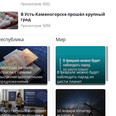
Просмотров: 6311
В Усть-Каменогорске прошёл крупный
град
Просмотров: 6259
Республика
Мир
Минтруда назвало
отрасли с самыми
В феврале можно будет
высокими зарплатными
наблюдать парад из
предложениями
шести планет
Искусственный интеллект
10 января Юпитер
официально включили в
вступит в